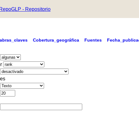
RepoGLP - Repositorio
labras_claves
Cobertura_geográfica
Fuentes
Fecha_publica
r
es