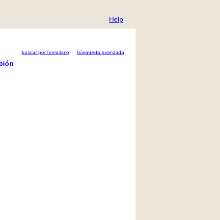
Help
buscar por formulario
búsqueda avanzada
ción