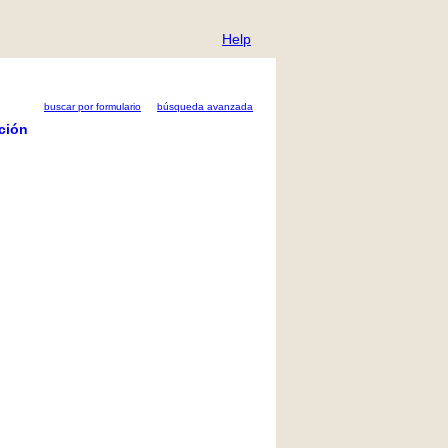
Help
buscar por formulario
búsqueda avanzada
ción