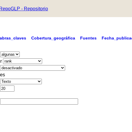
RepoGLP - Repositorio
labras_claves
Cobertura_geográfica
Fuentes
Fecha_publica
r
es