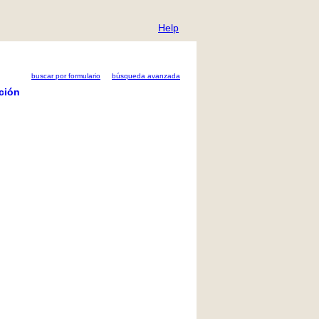
Help
buscar por formulario
búsqueda avanzada
ción