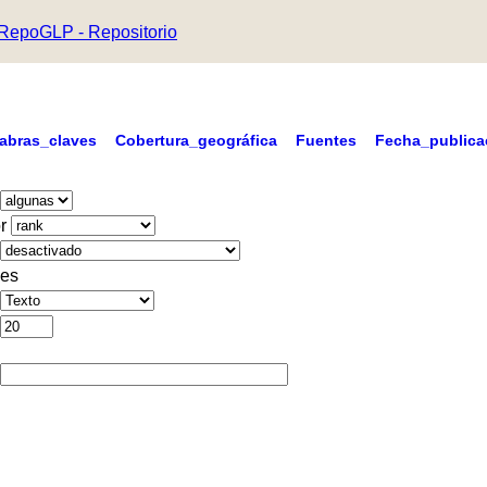
RepoGLP - Repositorio
labras_claves
Cobertura_geográfica
Fuentes
Fecha_publica
r
es