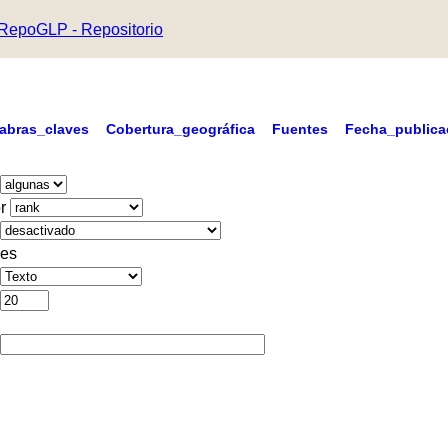
RepoGLP - Repositorio
labras_claves
Cobertura_geográfica
Fuentes
Fecha_publica
r
es