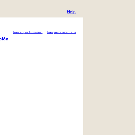
Help
buscar por formulario
búsqueda avanzada
ción