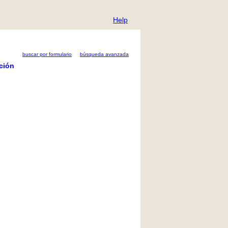
Help
buscar por formulario
búsqueda avanzada
ción