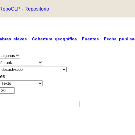
RepoGLP - Repositorio
labras_claves
Cobertura_geográfica
Fuentes
Fecha_publica
r
es