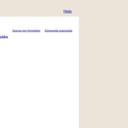
Help
buscar por formulario
búsqueda avanzada
ción