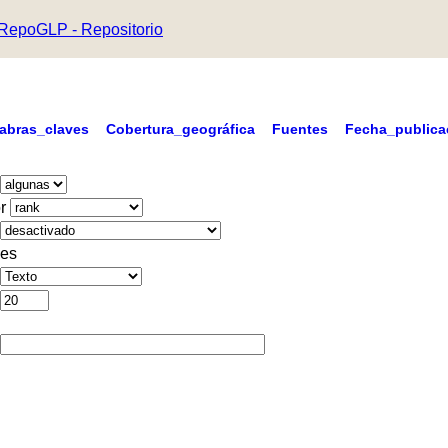
RepoGLP - Repositorio
labras_claves
Cobertura_geográfica
Fuentes
Fecha_publica
r
es