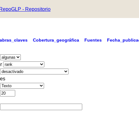
RepoGLP - Repositorio
labras_claves
Cobertura_geográfica
Fuentes
Fecha_publica
r
es