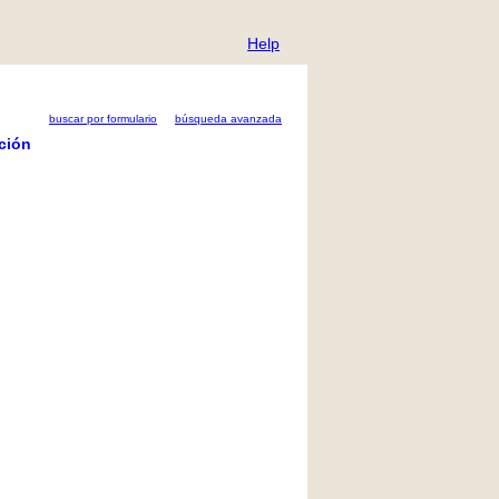
Help
buscar por formulario
búsqueda avanzada
ción