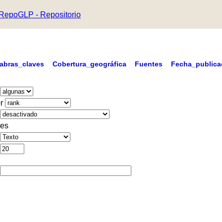
RepoGLP - Repositorio
labras_claves
Cobertura_geográfica
Fuentes
Fecha_publica
r
es