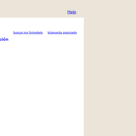
Help
buscar por formulario
búsqueda avanzada
ción