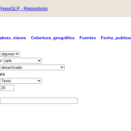
RepoGLP - Repositorio
labras_claves
Cobertura_geográfica
Fuentes
Fecha_publica
r
es