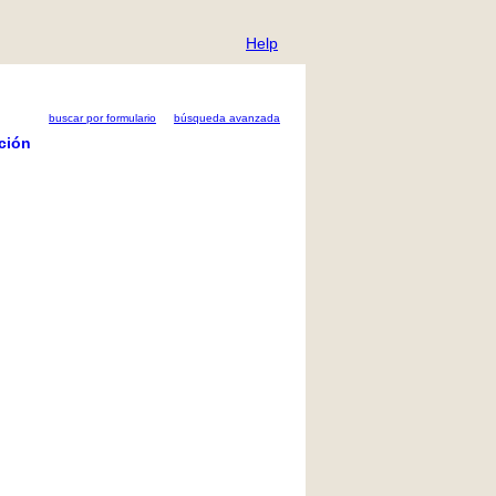
Help
buscar por formulario
búsqueda avanzada
ción