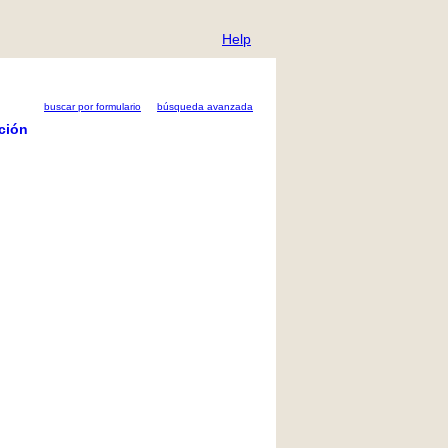
Help
buscar por formulario
búsqueda avanzada
ción