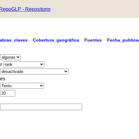
RepoGLP - Repositorio
labras_claves
Cobertura_geográfica
Fuentes
Fecha_publica
r
es