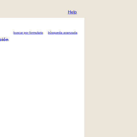
Help
buscar por formulario
búsqueda avanzada
ción