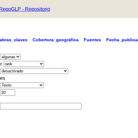
RepoGLP - Repositorio
labras_claves
Cobertura_geográfica
Fuentes
Fecha_publica
r
es