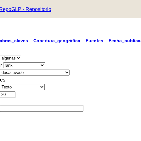
RepoGLP - Repositorio
labras_claves
Cobertura_geográfica
Fuentes
Fecha_publica
r
es