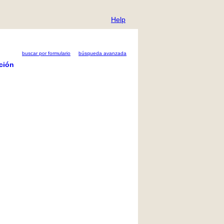
Help
buscar por formulario
búsqueda avanzada
ción