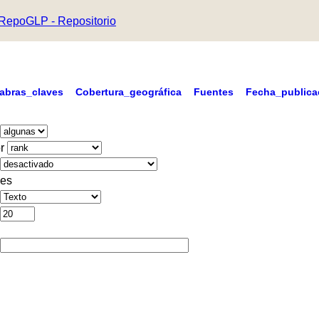
RepoGLP - Repositorio
labras_claves
Cobertura_geográfica
Fuentes
Fecha_publica
r
es