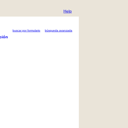
Help
buscar por formulario
búsqueda avanzada
ción