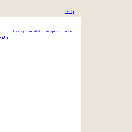
Help
buscar por formulario
búsqueda avanzada
ción