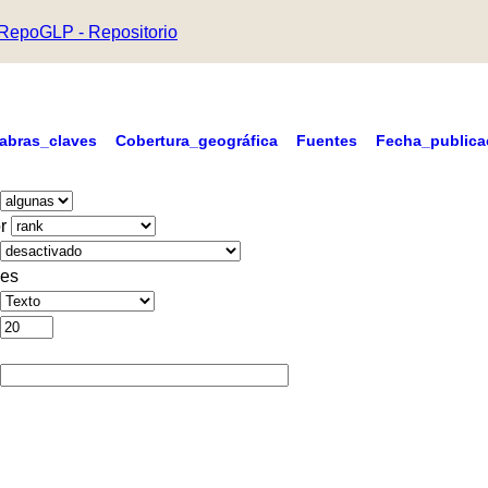
RepoGLP - Repositorio
labras_claves
Cobertura_geográfica
Fuentes
Fecha_publica
r
es