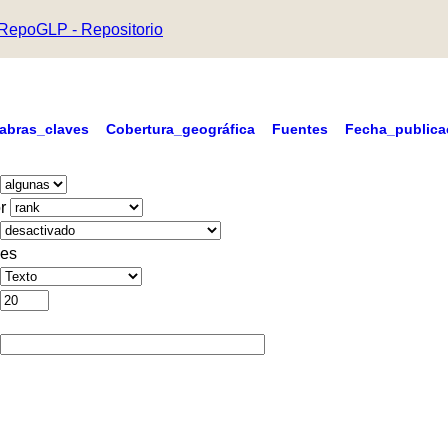
RepoGLP - Repositorio
labras_claves
Cobertura_geográfica
Fuentes
Fecha_publica
r
es