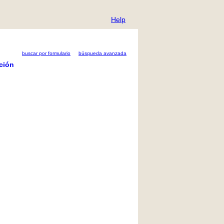
Help
buscar por formulario
búsqueda avanzada
ción