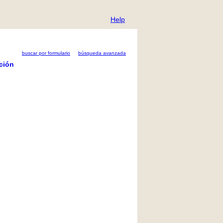
Help
buscar por formulario
búsqueda avanzada
ción