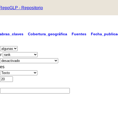
RepoGLP - Repositorio
labras_claves
Cobertura_geográfica
Fuentes
Fecha_publica
r
es