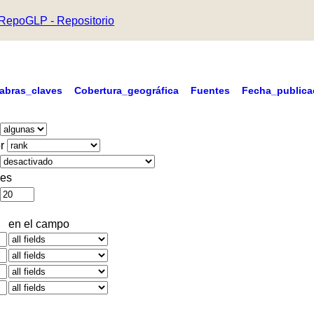
RepoGLP - Repositorio
labras_claves
Cobertura_geográfica
Fuentes
Fecha_publica
r
es
en el campo