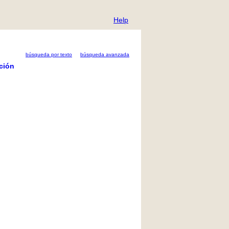
Help
búsqueda por texto
búsqueda avanzada
ción