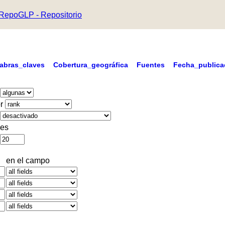
RepoGLP - Repositorio
labras_claves
Cobertura_geográfica
Fuentes
Fecha_publica
r
es
en el campo