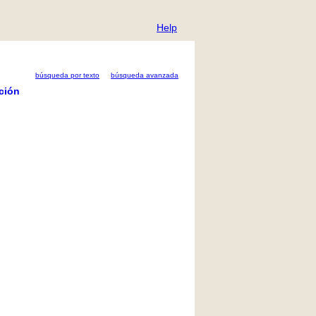
Help
búsqueda por texto
búsqueda avanzada
ción