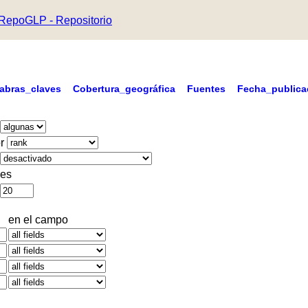
RepoGLP - Repositorio
labras_claves
Cobertura_geográfica
Fuentes
Fecha_publica
r
es
en el campo