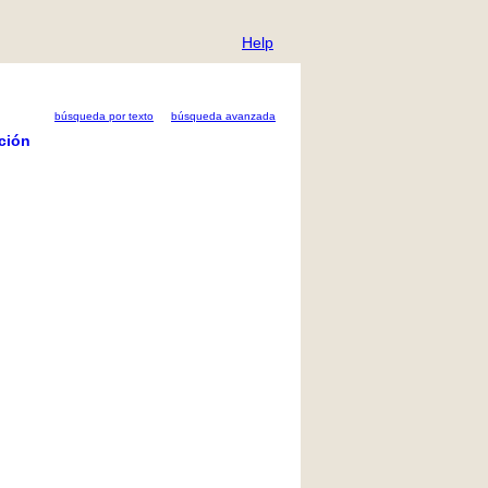
Help
búsqueda por texto
búsqueda avanzada
ción