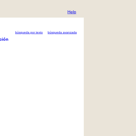
Help
búsqueda por texto
búsqueda avanzada
ción