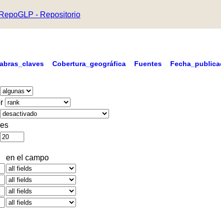
RepoGLP - Repositorio
labras_claves
Cobertura_geográfica
Fuentes
Fecha_publica
r
es
en el campo