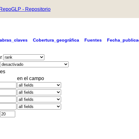
RepoGLP - Repositorio
labras_claves
Cobertura_geográfica
Fuentes
Fecha_publica
r
es
en el campo