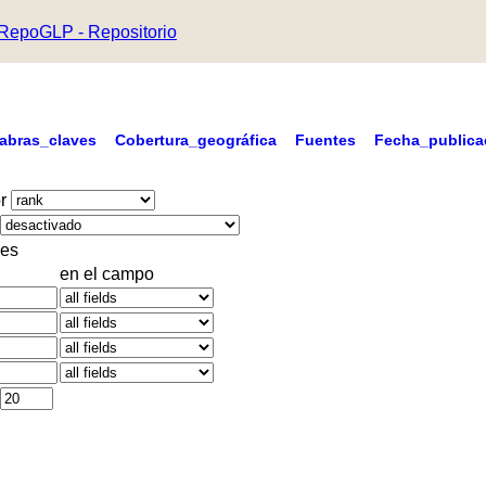
RepoGLP - Repositorio
labras_claves
Cobertura_geográfica
Fuentes
Fecha_publica
r
es
en el campo