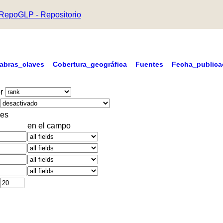
RepoGLP - Repositorio
labras_claves
Cobertura_geográfica
Fuentes
Fecha_publica
r
es
en el campo