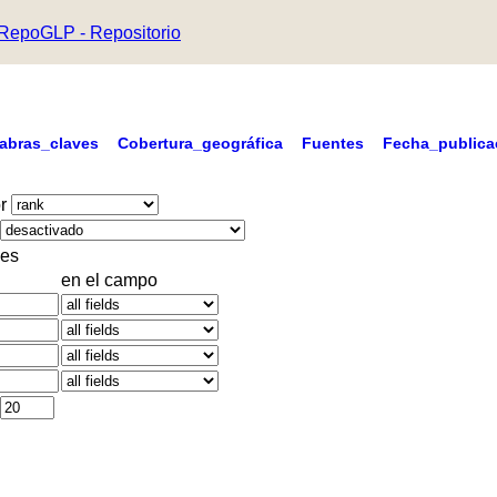
RepoGLP - Repositorio
labras_claves
Cobertura_geográfica
Fuentes
Fecha_publica
r
es
en el campo