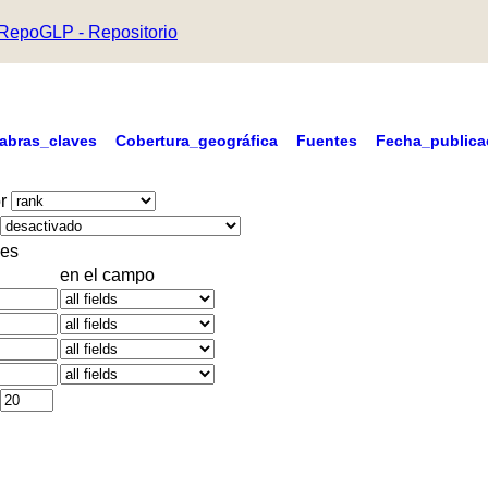
RepoGLP - Repositorio
labras_claves
Cobertura_geográfica
Fuentes
Fecha_publica
r
es
en el campo