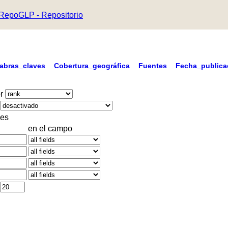
RepoGLP - Repositorio
labras_claves
Cobertura_geográfica
Fuentes
Fecha_publica
r
es
en el campo