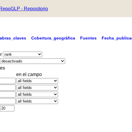
RepoGLP - Repositorio
labras_claves
Cobertura_geográfica
Fuentes
Fecha_publica
r
es
en el campo