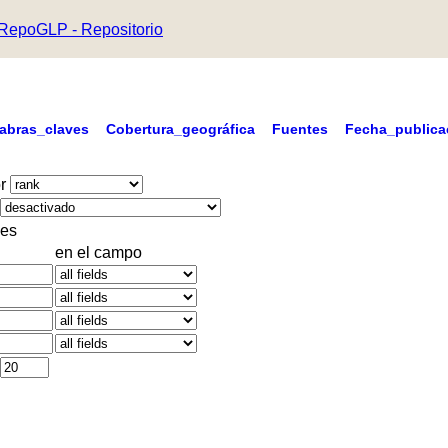
RepoGLP - Repositorio
labras_claves
Cobertura_geográfica
Fuentes
Fecha_publica
r
es
en el campo