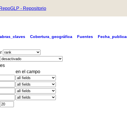
RepoGLP - Repositorio
labras_claves
Cobertura_geográfica
Fuentes
Fecha_publica
r
es
en el campo