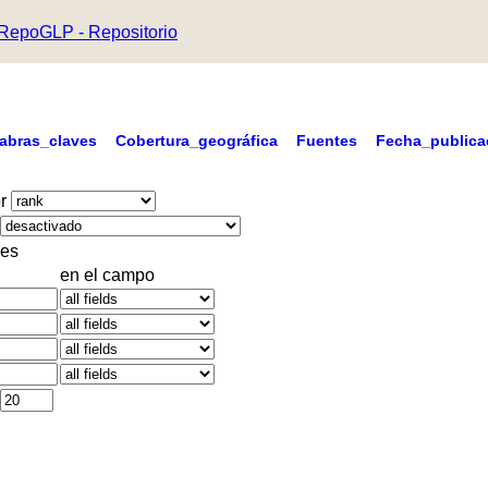
RepoGLP - Repositorio
labras_claves
Cobertura_geográfica
Fuentes
Fecha_publica
r
es
en el campo