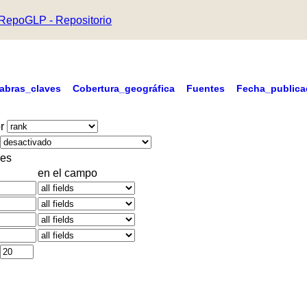
RepoGLP - Repositorio
labras_claves
Cobertura_geográfica
Fuentes
Fecha_publica
r
es
en el campo