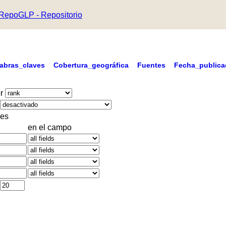
RepoGLP - Repositorio
labras_claves
Cobertura_geográfica
Fuentes
Fecha_publica
r
es
en el campo