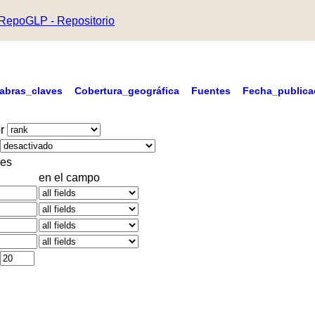
RepoGLP - Repositorio
labras_claves
Cobertura_geográfica
Fuentes
Fecha_publica
r
es
en el campo