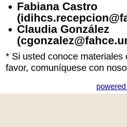
Fabiana Castro
(idihcs.recepcion@f
Claudia González
(cgonzalez@fahce.un
* Si usted conoce materiales 
favor, comuníquese con noso
powered