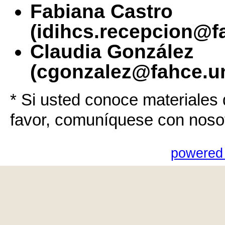
Fabiana Castro
(idihcs.recepcion@f
Claudia González
(cgonzalez@fahce.un
* Si usted conoce materiales 
favor, comuníquese con noso
powered