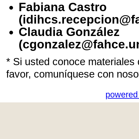
Fabiana Castro
(idihcs.recepcion@f
Claudia González
(cgonzalez@fahce.un
* Si usted conoce materiales 
favor, comuníquese con noso
powered