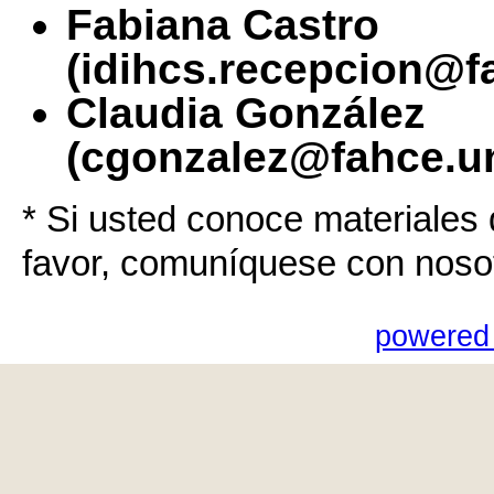
Fabiana Castro
(idihcs.recepcion@f
Claudia González
(cgonzalez@fahce.un
* Si usted conoce materiales 
favor, comuníquese con noso
powered