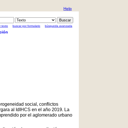
Help
 texto
buscar por formulario
búsqueda avanzada
ción
rogeneidad social, conflictos
rgara al IdIHCS en el año 2019. La
comprendido por el aglomerado urbano