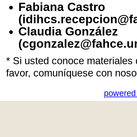
Fabiana Castro
(idihcs.recepcion@f
Claudia González
(cgonzalez@fahce.un
* Si usted conoce materiales 
favor, comuníquese con noso
powered