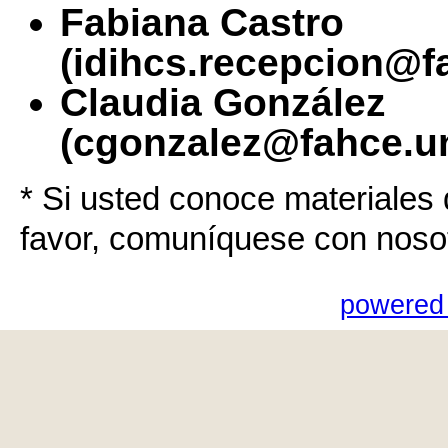
Fabiana Castro
(idihcs.recepcion@f
Claudia González
(cgonzalez@fahce.un
* Si usted conoce materiales 
favor, comuníquese con noso
powered