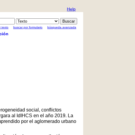
Help
 texto
buscar por formulario
búsqueda avanzada
ción
rogeneidad social, conflictos
rgara al IdIHCS en el año 2019. La
comprendido por el aglomerado urbano