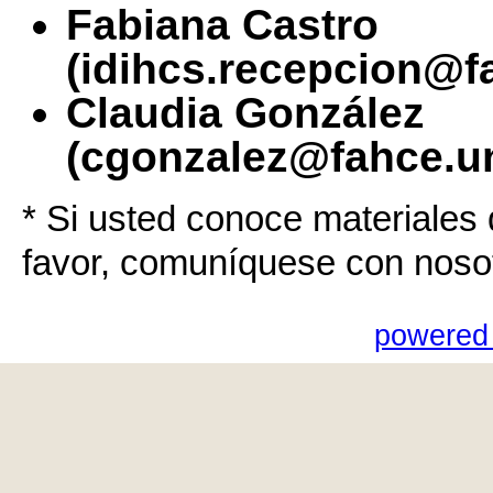
Fabiana Castro
(idihcs.recepcion@f
Claudia González
(cgonzalez@fahce.un
* Si usted conoce materiales 
favor, comuníquese con noso
powered