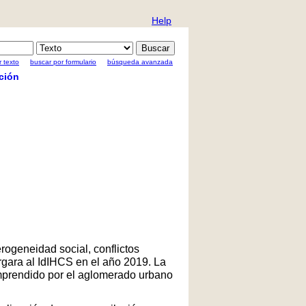
Help
 texto
buscar por formulario
búsqueda avanzada
ción
rogeneidad social, conflictos
rgara al IdIHCS en el año 2019. La
comprendido por el aglomerado urbano