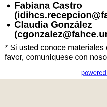
Fabiana Castro
(idihcs.recepcion@f
Claudia González
(cgonzalez@fahce.un
* Si usted conoce materiales 
favor, comuníquese con noso
powered