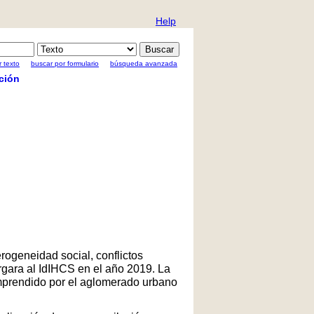
Help
 texto
buscar por formulario
búsqueda avanzada
ción
rogeneidad social, conflictos
rgara al IdIHCS en el año 2019. La
comprendido por el aglomerado urbano