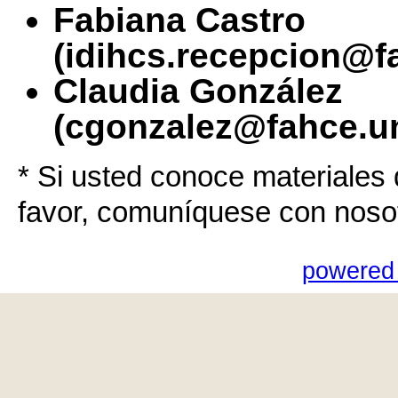
Fabiana Castro
(idihcs.recepcion@f
Claudia González
(cgonzalez@fahce.un
* Si usted conoce materiales 
favor, comuníquese con noso
powered