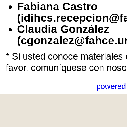
Fabiana Castro
(idihcs.recepcion@f
Claudia González
(cgonzalez@fahce.un
* Si usted conoce materiales 
favor, comuníquese con noso
powered