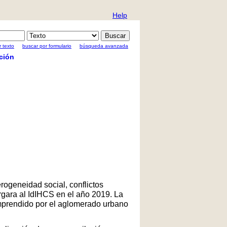
Help
 texto
buscar por formulario
búsqueda avanzada
ción
rogeneidad social, conflictos
rgara al IdIHCS en el año 2019. La
comprendido por el aglomerado urbano