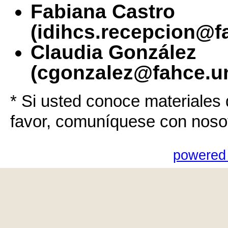
Fabiana Castro
(idihcs.recepcion@f
Claudia González
(cgonzalez@fahce.un
* Si usted conoce materiales 
favor, comuníquese con noso
powered