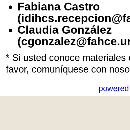
Fabiana Castro
(idihcs.recepcion@f
Claudia González
(cgonzalez@fahce.un
* Si usted conoce materiales 
favor, comuníquese con noso
powered